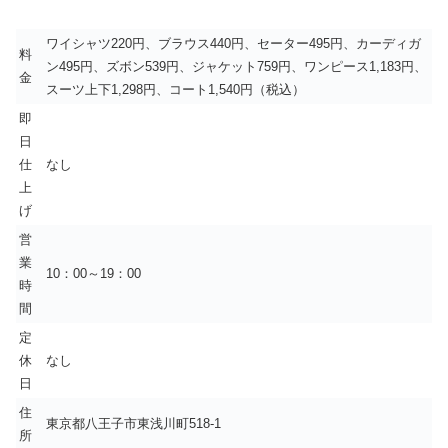
ワイシャツ220円、ブラウス440円、セーター495円、カーディガ
料
ン495円、ズボン539円、ジャケット759円、ワンピース1,183円、
金
スーツ上下1,298円、コート1,540円（税込）
即
日
仕
なし
上
げ
営
業
10：00～19：00
時
間
定
休
なし
日
住
東京都八王子市東浅川町518-1
所