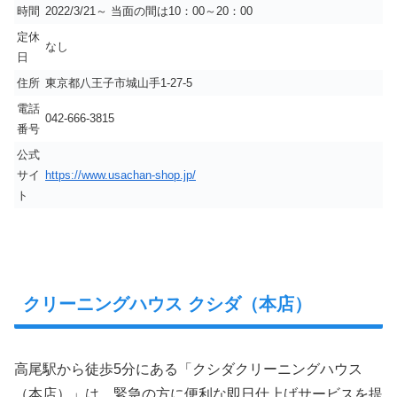
時間
2022/3/21～ 当面の間は10：00～20：00
定休
なし
日
住所
東京都八王子市城山手1-27-5
電話
042-666-3815
番号
公式
サイ
https://www.usachan-shop.jp/
ト
クリーニングハウス クシダ（本店）
高尾駅から徒歩5分にある「クシダクリーニングハウス
（本店）」は、緊急の方に便利な即日仕上げサービスを提