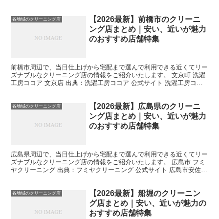
類に加えて、布団やぬいぐるみなど、さまざまなアイテム...
【2026最新】前橋市のクリーニ
各地域のクリーニング店
ング店まとめ｜安い、近いが魅力
のおすすめ店舗特集
前橋市周辺で、当日仕上げから宅配まで選んで利用できる近くてリー
ズナブルなクリーニング店の情報をご紹介いたします。 文京町 洗濯
工房ココア 文京店 出典：洗濯工房ココア 公式サイト 洗濯工房ココ
アは、お客様の大切な洋服を丁寧に手入れするための...
【2026最新】広島県のクリーニ
各地域のクリーニング店
ング店まとめ｜安い、近いが魅力
のおすすめ店舗特集
広島県周辺で、当日仕上げから宅配まで選んで利用できる近くてリー
ズナブルなクリーニング店の情報をご紹介いたします。 広島市 フミ
ヤクリーニング 出典：フミヤクリーニング 公式サイト 広島市安佐南
区に拠点を置くフミヤクリーニングは、お客様の貴重...
【2026最新】船堀のクリーニン
各地域のクリーニング店
グ店まとめ｜安い、近いが魅力の
おすすめ店舗特集