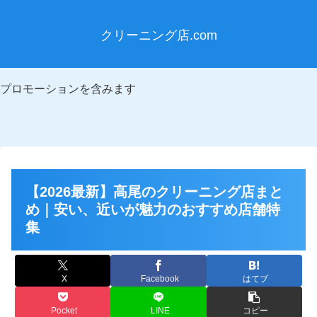
クリーニング店.com
プロモーションを含みます
【2026最新】高尾のクリーニング店まと
め｜安い、近いが魅力のおすすめ店舗特
集
X
Facebook
はてブ
Pocket
LINE
コピー