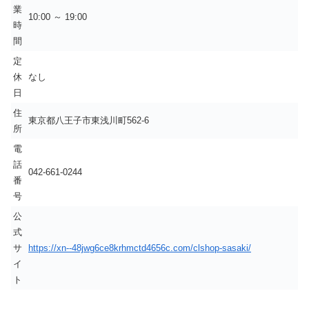
業
10:00 ～ 19:00
時
間
定
休
なし
日
住
東京都八王子市東浅川町562-6
所
電
話
042-661-0244
番
号
公
式
サ
https://xn--48jwg6ce8krhmctd4656c.com/clshop-sasaki/
イ
ト