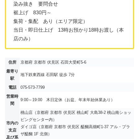
染み抜き 要問合せ
裾上げ 830円～
集荷・集配 あり（エリア限定）
当日・即日仕上げ 13時お預かり18時お渡し（本
店のみ）
住所
京都府 京都市 伏見区 石田大受町5-6
最寄り
地下鉄東西線 石田駅 徒歩 7分
駅
電話
075-573-7799
営業時
9:00～19:00 木日定休（お盆、年末年始休業あり）
間
桃山店（京都府 京都市 伏見区 桃山町 大島38-2 桃山南ショッ
ピングセンター内）
市内の
ダイゴ店（京都府 京都市 伏見区 醍醐高畑町1-37 アル・プラ
支店
ザ醍醐 1F 北側）
及び系