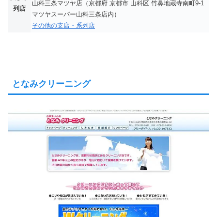
山科三条マツヤ店（京都府 京都市 山科区 竹鼻地蔵寺南町9-1
列店
マツヤスーパー山科三条店内）
その他の支店・系列店
となみクリーニング