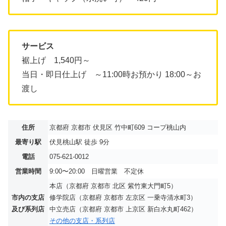
サービス
裾上げ 1,540円～
当日・即日仕上げ ～11:00時お預かり 18:00～お
渡し
住所
京都府 京都市 伏見区 竹中町609 コープ桃山内
最寄り駅
伏見桃山駅 徒歩 9分
電話
075-621-0012
営業時間
9:00〜20:00 日曜営業 不定休
本店（京都府 京都市 北区 紫竹東大門町5）
市内の支店
修学院店（京都府 京都市 左京区 一乗寺清水町3）
及び系列店
中立売店（京都府 京都市 上京区 新白水丸町462）
その他の支店・系列店