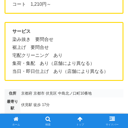
コート 1,210円～
サービス
染み抜き 要問合せ
裾上げ 要問合せ
宅配クリーニング あり
集荷・集配 あり（店舗により異なる）
当日・即日仕上げ あり（店舗により異なる）
住所
京都府 京都市 伏見区 中島北ノ口町10番地
最寄り
伏見駅 徒歩 17分
駅
電話
075-612-2604
営業時
平日 9:00～19:00 日祝 9:00～18:00 水曜定休（GW・お
ホーム
検索
トップ
サイドバー