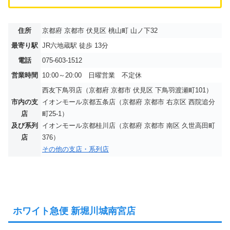
住所
京都府 京都市 伏見区 桃山町 山ノ下32
最寄り駅
JR六地蔵駅 徒歩 13分
電話
075-603-1512
営業時間
10:00～20:00 日曜営業 不定休
西友下鳥羽店（京都府 京都市 伏見区 下鳥羽渡瀬町101）
市内の支
イオンモール京都五条店（京都府 京都市 右京区 西院追分
店
町25-1）
及び系列
イオンモール京都桂川店（京都府 京都市 南区 久世高田町
店
376）
その他の支店・系列店
ホワイト急便 新堀川城南宮店