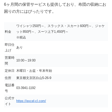
6ヶ月間の保管サービスも提供しており、布団の収納にお
困りの方にはぴったりです。
ワイシャツ250円～、スラックス・スカート600円～、ジャケ
料金
ット850円～、スーツ上下1,450円～
※税込
即日仕
あり
上げ
営業時
10:00～19:00
間
定休日
木曜日・お盆・年末年始
住所
東京都文京区白山5-26-9
電話番
03-3941-1192
号
公式サ
https://excel-cl.com/
イト