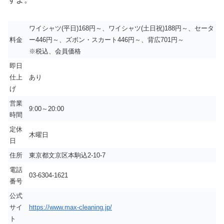
ワイシャツ(平日)168円～、ワイシャツ(土日祝)188円～、セータ
料金
ー446円～、ズボン・スカート446円～、背広701円～
※税込、会員価格
即日
仕上
あり
げ
営業
9:00～20:00
時間
定休
木曜日
日
住所
東京都文京区本駒込2-10-7
電話
03-6304-1621
番号
公式
サイ
https://www.max-cleaning.jp/
ト