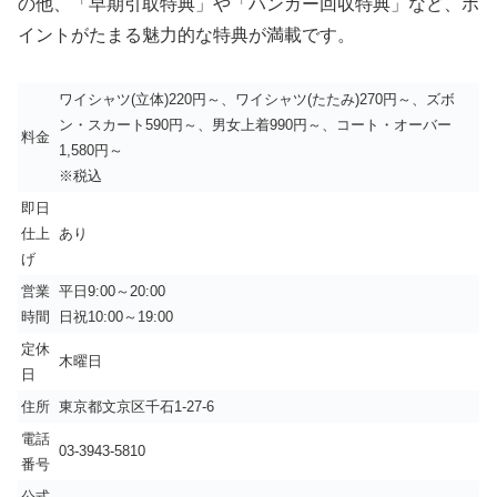
の他、「早期引取特典」や「ハンガー回収特典」など、ポ
イントがたまる魅力的な特典が満載です。
ワイシャツ(立体)220円～、ワイシャツ(たたみ)270円～、ズボ
ン・スカート590円～、男女上着990円～、コート・オーバー
料金
1,580円～
※税込
即日
仕上
あり
げ
営業
平日9:00～20:00
時間
日祝10:00～19:00
定休
木曜日
日
住所
東京都文京区千石1-27-6
電話
03-3943-5810
番号
公式