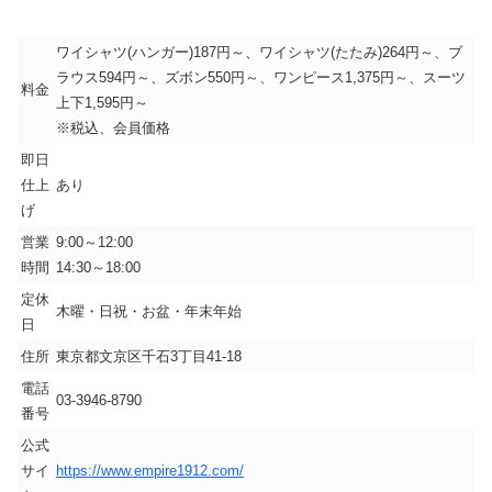
ワイシャツ(ハンガー)187円～、ワイシャツ(たたみ)264円～、ブ
ラウス594円～、ズボン550円～、ワンピース1,375円～、スーツ
料金
上下1,595円～
※税込、会員価格
即日
仕上
あり
げ
営業
9:00～12:00
時間
14:30～18:00
定休
木曜・日祝・お盆・年末年始
日
住所
東京都文京区千石3丁目41-18
電話
03-3946-8790
番号
公式
サイ
https://www.empire1912.com/