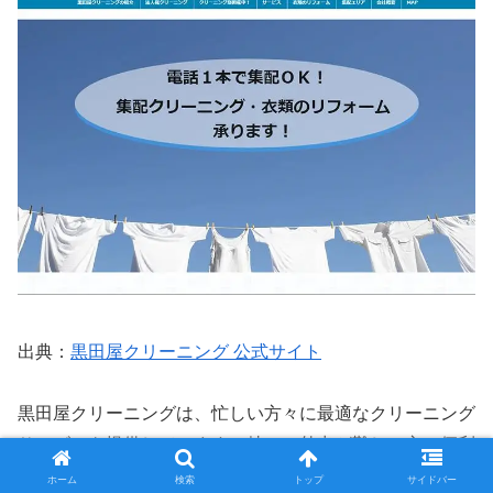
出典：
黒田屋クリーニング 公式サイト
黒田屋クリーニングは、忙しい方々に最適なクリーニング
サービスを提供しています。特に、外出が難しい方に便利
な集配クリーニングサービスでは、電話一本で自宅や施設
ホーム
検索
トップ
サイドバー