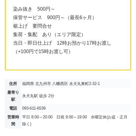
染み抜き 500円～
保管サービス 900円～（最長6ヶ月）
裾上げ 要問合せ
集荷・集配 あり（エリア限定）
当日・即日仕上げ 12時お預かり17時お渡し
（+100円で15時お渡し可）
住所
福岡県 北九州市 八幡西区 永犬丸東町2-32-1
最寄り
永犬丸駅 徒歩 2分
駅
電話
093-611-6539
営業時
平日 8:00～20:00 日祝 9:00～19:00 水曜定休(お盆・正月
間
除く)