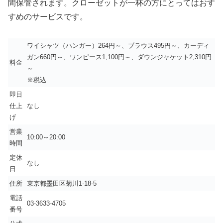
間保管されます。クローゼットが一杯の方にとってはおす
すめのサービスです。
ワイシャツ（ハンガー）264円～、ブラウス495円～、カーディ
ガン660円～、ワンピース1,100円～、ダウンジャケット2,310円
料金
～
※税込
即日
仕上
なし
げ
営業
10:00～20:00
時間
定休
なし
日
住所
東京都墨田区菊川1-18-5
電話
03-3633-4705
番号