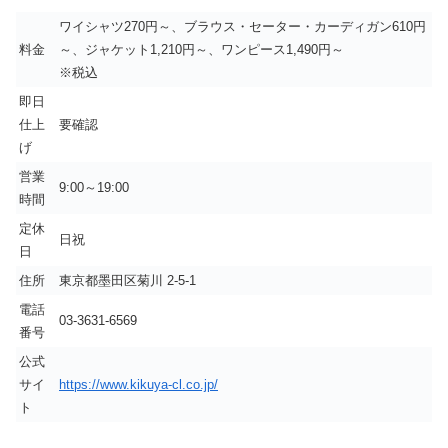
ワイシャツ270円～、ブラウス・セーター・カーディガン610円
料金
～、ジャケット1,210円～、ワンピース1,490円～
※税込
即日
仕上
要確認
げ
営業
9:00～19:00
時間
定休
日祝
日
住所
東京都墨田区菊川 2-5-1
電話
03-3631-6569
番号
公式
サイ
https://www.kikuya-cl.co.jp/
ト