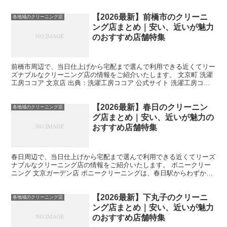
は、大田区を中心に展開しているドライクリーニング専門店...
【2026最新】前橋市のクリーニ
各地域のクリーニング店
ング店まとめ｜安い、近いが魅力
のおすすめ店舗特集
前橋市周辺で、当日仕上げから宅配まで選んで利用できる近くてリー
ズナブルなクリーニング店の情報をご紹介いたします。 文京町 洗濯
工房ココア 文京店 出典：洗濯工房ココア 公式サイト 洗濯工房ココ
アは、お客様の大切な洋服を丁寧に手入れするための...
【2026最新】春日のクリーニン
各地域のクリーニング店
グ店まとめ｜安い、近いが魅力の
おすすめ店舗特集
春日周辺で、当日仕上げから宅配まで選んで利用できる近くてリーズ
ナブルなクリーニング店の情報をご紹介いたします。 ポニークリー
ニング 文京ガーデン店 ポニークリーニングは、春日駅からわずか徒
歩1分の場所に位置しています。このお店は衣類に合わせ...
【2026最新】下丸子のクリーニ
各地域のクリーニング店
ング店まとめ｜安い、近いが魅力
のおすすめ店舗特集